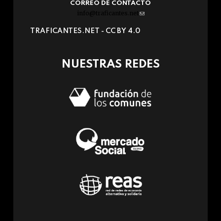
CORREO DE CONTACTO
info@traficantes.net
(link
sends
TRAFICANTES.NET -
CC BY 4.0
e-
mail)
NUESTRAS REDES