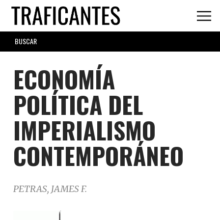
Skip
to
main
SEARCH
content
FORM
ECONOMÍA
POLÍTICA DEL
IMPERIALISMO
CONTEMPORÁNEO
PETRAS, JAMES F.