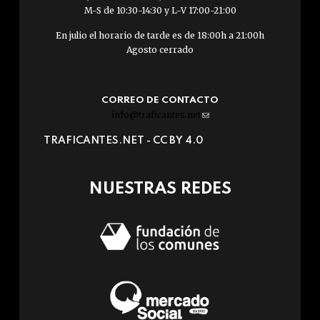
M-S de 10:30-14:30 y L-V 17:00-21:00
En julio el horario de tarde es de 18:00h a 21:00h
Agosto cerrado
CORREO DE CONTACTO
info@traficantes.net
(link
sends
TRAFICANTES.NET -
CC BY 4.0
e-
mail)
NUESTRAS REDES