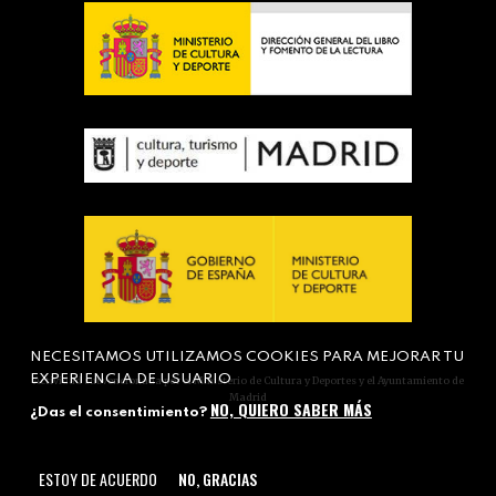
NECESITAMOS UTILIZAMOS COOKIES PARA MEJORAR TU
EXPERIENCIA DE USUARIO
Actividad subvencionada por el Ministerio de Cultura y Deportes y el Ayuntamiento de
Madrid
NO, QUIERO SABER MÁS
¿Das el consentimiento?
ESTOY DE ACUERDO
NO, GRACIAS