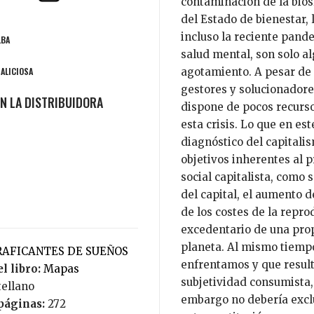
contaminación de la biosf
del Estado de bienestar, 
incluso la reciente pand
LBA
salud mental, son solo a
MALICIOSA
agotamiento. A pesar de 
gestores y solucionadore
dispone de pocos recursos
esta crisis. Lo que en es
diagnóstico del capitalis
objetivos inherentes al 
social capitalista, como 
del capital, el aumento 
de los costes de la repro
excedentario de una prop
planeta. Al mismo tiempo,
TRAFICANTES DE SUEÑOS
enfrentamos y que result
l libro:
Mapas
subjetividad consumista,
tellano
embargo no debería exclu
páginas:
272