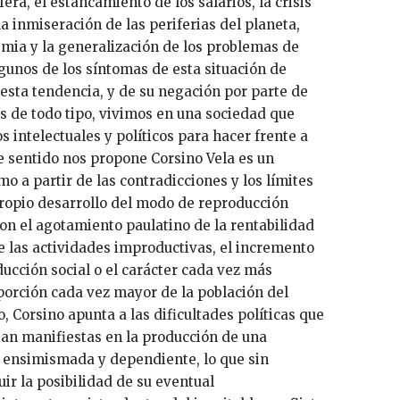
era, el estancamiento de los salarios, la crisis
la inmiseración de las periferias del planeta,
emia y la generalización de los problemas de
lgunos de los síntomas de esta situación de
esta tendencia, y de su negación por parte de
s de todo tipo, vivimos en una sociedad que
 intelectuales y políticos para hacer frente a
te sentido nos propone Corsino Vela es un
mo a partir de las contradicciones y los límites
propio desarrollo del modo de reproducción
son el agotamiento paulatino de la rentabilidad
de las actividades improductivas, el incremento
ducción social o el carácter cada vez más
orción cada vez mayor de la población del
 Corsino apunta a las dificultades políticas que
an manifiestas en la producción de una
 ensimismada y dependiente, lo que sin
ir la posibilidad de su eventual