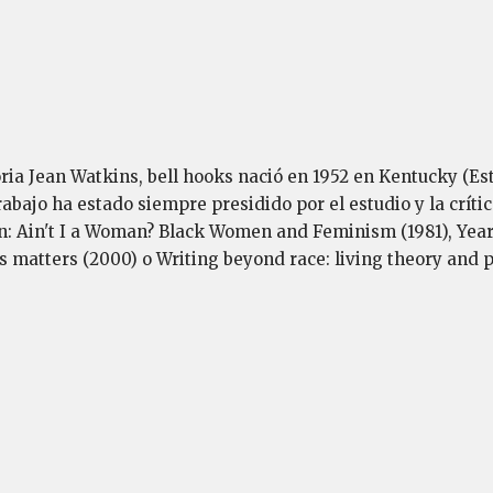
ia Jean Watkins, bell hooks nació en 1952 en Kentucky (Esta
rabajo ha estado siempre presidido por el estudio y la críti
n: Ain't I a Woman? Black Women and Feminism (1981), Yearn
 matters (2000) o Writing beyond race: living theory and pr