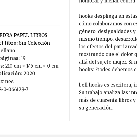
nombrar y luchar contra 
hooks despliega en estas
cómo colaboramos con es
género, desigualdades y 
PIEDRA PAPEL LIBROS
mismo tiempo, desarrolla
l libro:
Sin Colección
los efectos del patriarca
tellano
mostrando que el dolor q
páginas:
19
allá del sujeto mujer. Si
s:
210 cm × 145 cm × 0 cm
hooks: ?todes debemos c
blicación:
2020
nzines
bell hooks es escritora, 
92-0-066129-7
Su trabajo analiza las in
más de cuarenta libros y
su generación.