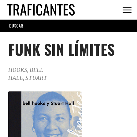
Skip
to
main
SEARCH
content
FORM
FUNK SIN LÍMITES
HOOKS, BELL
HALL, STUART