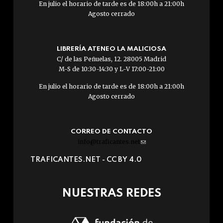
En julio el horario de tarde es de 18:00h a 21:00h
Agosto cerrado
LIBRERÍA ATENEO LA MALICIOSA
C/ de las Peñuelas, 12. 28005 Madrid
M-S de 10:30-14:30 y L-V 17:00-21:00
En julio el horario de tarde es de 18:00h a 21:00h
Agosto cerrado
CORREO DE CONTACTO
info@traficantes.net
(link
sends
TRAFICANTES.NET -
CC BY 4.0
e-
mail)
NUESTRAS REDES