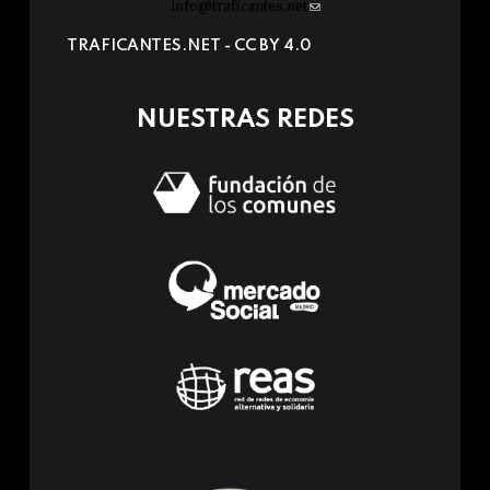
info@traficantes.net
(link
sends
TRAFICANTES.NET -
CC BY 4.0
e-
mail)
NUESTRAS REDES