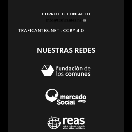
CORREO DE CONTACTO
info@traficantes.net
(link
sends
TRAFICANTES.NET -
CC BY 4.0
e-
mail)
NUESTRAS REDES