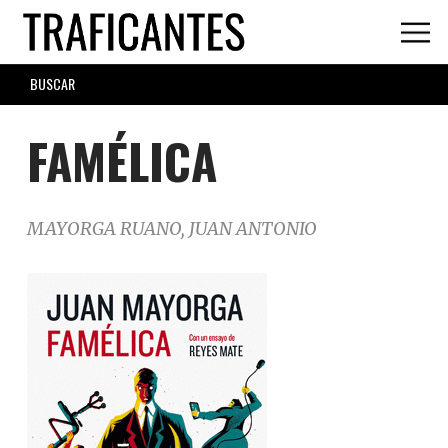
Skip
to
main
SEARCH
content
FORM
FAMÉLICA
MAYORGA RUANO, JUAN ANTONIO