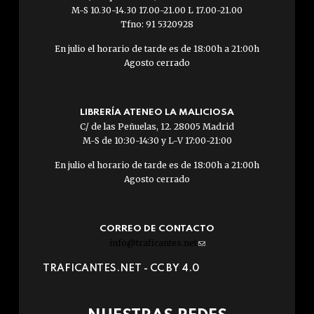
M-S 10.30-14.30 17.00-21.00 L 17.00-21.00
Tfno: 91 5320928
En julio el horario de tarde es de 18:00h a 21:00h
Agosto cerrado
LIBRERÍA ATENEO LA MALICIOSA
C/ de las Peñuelas, 12. 28005 Madrid
M-S de 10:30-14:30 y L-V 17:00-21:00
En julio el horario de tarde es de 18:00h a 21:00h
Agosto cerrado
CORREO DE CONTACTO
info@traficantes.net
(link
sends
TRAFICANTES.NET -
CC BY 4.0
e-
mail)