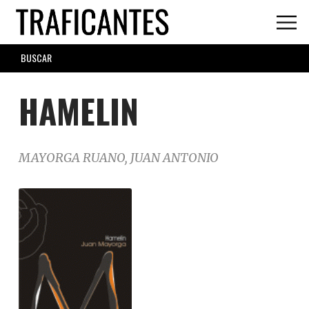
Skip
to
main
SEARCH
content
FORM
HAMELIN
MAYORGA RUANO, JUAN ANTONIO