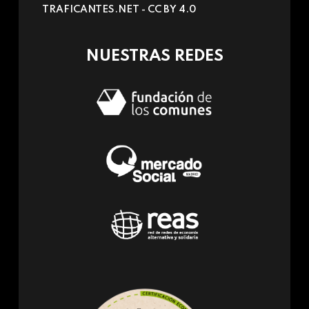
TRAFICANTES.NET -
CC BY 4.0
e-
mail)
NUESTRAS REDES