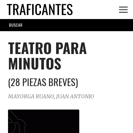
Skip
to
main
SEARCH
content
FORM
TEATRO PARA
MINUTOS
(28 PIEZAS BREVES)
MAYORGA RUANO, JUAN ANTONIO