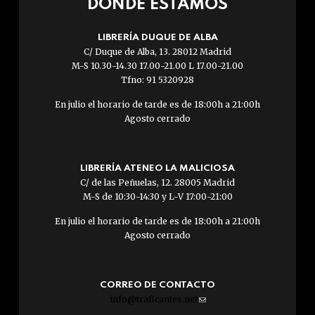
DÓNDE ESTAMOS
LIBRERÍA DUQUE DE ALBA
C/ Duque de Alba, 13. 28012 Madrid
M-S 10.30-14.30 17.00-21.00 L 17.00-21.00
Tfno: 91 5320928
En julio el horario de tarde es de 18:00h a 21:00h
Agosto cerrado
LIBRERÍA ATENEO LA MALICIOSA
C/ de las Peñuelas, 12. 28005 Madrid
M-S de 10:30-14:30 y L-V 17:00-21:00
En julio el horario de tarde es de 18:00h a 21:00h
Agosto cerrado
CORREO DE CONTACTO
info@traficantes.net
(link
sends