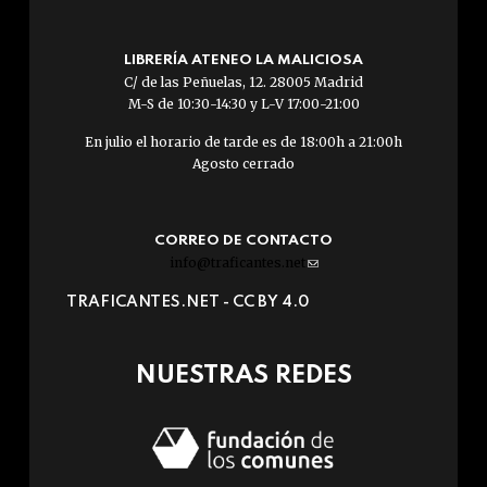
LIBRERÍA ATENEO LA MALICIOSA
C/ de las Peñuelas, 12. 28005 Madrid
M-S de 10:30-14:30 y L-V 17:00-21:00
En julio el horario de tarde es de 18:00h a 21:00h
Agosto cerrado
CORREO DE CONTACTO
info@traficantes.net
(link
sends
TRAFICANTES.NET -
CC BY 4.0
e-
mail)
NUESTRAS REDES