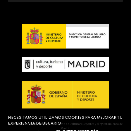
NECESITAMOS UTILIZAMOS COOKIES PARA MEJORAR TU
EXPERIENCIA DE USUARIO
Actividad subvencionada por el Ministerio de Cultura y Deportes y el Ayuntamiento de
Madrid