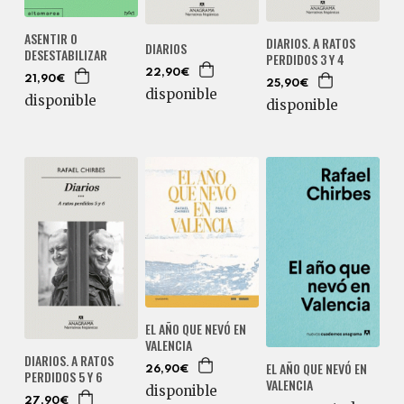
ASENTIR O
DIARIOS. A RATOS
DIARIOS
DESESTABILIZAR
PERDIDOS 3 Y 4
22,90€
21,90€
25,90€
disponible
disponible
disponible
EL AÑO QUE NEVÓ EN
VALENCIA
DIARIOS. A RATOS
EL AÑO QUE NEVÓ EN
26,90€
PERDIDOS 5 Y 6
VALENCIA
disponible
27,90€