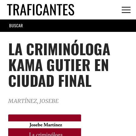
Skip
to
main
SEARCH
content
FORM
LA CRIMINÓLOGA
KAMA GUTIER EN
CIUDAD FINAL
MARTÍNEZ, JOSEBE