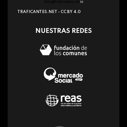
info@traficantes.net
(link
sends
TRAFICANTES.NET -
CC BY 4.0
e-
mail)
NUESTRAS REDES