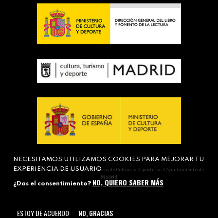
NECESITAMOS UTILIZAMOS COOKIES PARA MEJORAR TU
EXPERIENCIA DE USUARIO
Actividad subvencionada por el Ministerio de Cultura y Deportes y el Ayuntamiento de
Madrid
NO, QUIERO SABER MÁS
¿Das el consentimiento?
ESTOY DE ACUERDO
NO, GRACIAS