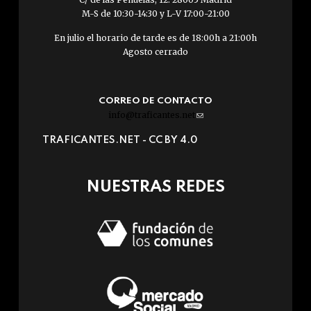
M-S de 10:30-14:30 y L-V 17:00-21:00
En julio el horario de tarde es de 18:00h a 21:00h
Agosto cerrado
CORREO DE CONTACTO
info@traficantes.net
(link
sends
TRAFICANTES.NET -
CC BY 4.0
e-
mail)
NUESTRAS REDES