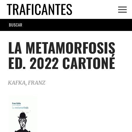
Skip
to
main
SEARCH
content
FORM
LA METAMORFOSIS
ED. 2022 CARTONÉ
KAFKA, FRANZ