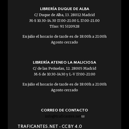
LIBRERÍA DUQUE DE ALBA
C/ Duque de Alba, 13. 28012 Madrid
M-S 10.30-14.30 17.00-21.00 L 17.00-21.00
Tfno: 91 5320928
En julio el horario de tarde es de 18:00h a 21:00h
Agosto cerrado
LIBRERÍA ATENEO LA MALICIOSA
C/ de las Peñuelas, 12. 28005 Madrid
M-S de 10:30-14:30 y L-V 17:00-21:00
En julio el horario de tarde es de 18:00h a 21:00h
Agosto cerrado
CORREO DE CONTACTO
info@traficantes.net
(link
sends
TRAFICANTES.NET -
CC BY 4.0
e-