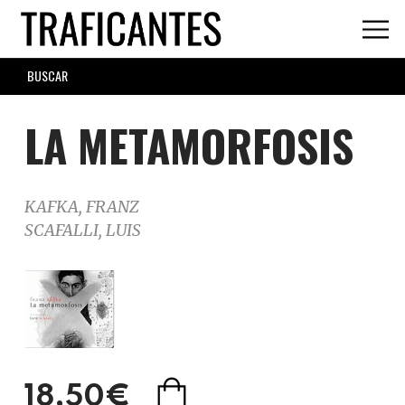
Skip
to
main
SEARCH
content
FORM
LA METAMORFOSIS
KAFKA, FRANZ
SCAFALLI, LUIS
18,50€