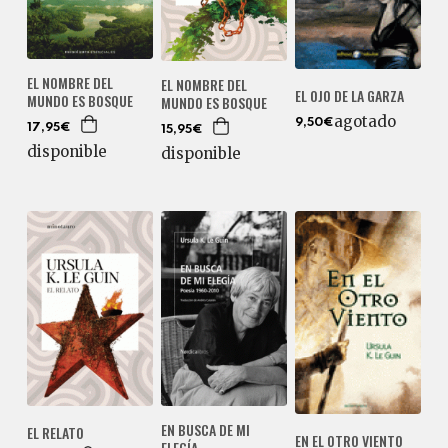
EL NOMBRE DEL
EL NOMBRE DEL
EL OJO DE LA GARZA
MUNDO ES BOSQUE
MUNDO ES BOSQUE
agotado
9,50€
17,95€
15,95€
disponible
disponible
EN BUSCA DE MI
EL RELATO
EN EL OTRO VIENTO
ELEGÍA