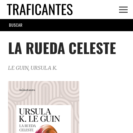
Skip
to
main
SEARCH
content
FORM
LA RUEDA CELESTE
LE GUIN, URSULA K.