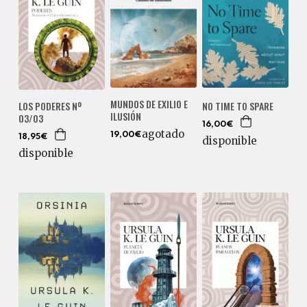
MUNDOS DE EXILIO E
NO TIME TO SPARE
LOS PODERES Nº
ILUSIÓN
03/03
16,00€
agotado
19,00€
18,95€
disponible
disponible