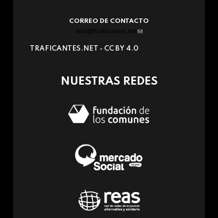
CORREO DE CONTACTO
info@traficantes.net
(link
sends
TRAFICANTES.NET -
CC BY 4.0
e-
mail)
NUESTRAS REDES