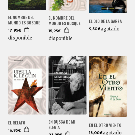
EL NOMBRE DEL
EL NOMBRE DEL
EL OJO DE LA GARZA
MUNDO ES BOSQUE
MUNDO ES BOSQUE
agotado
9,50€
17,95€
15,95€
disponible
disponible
EN BUSCA DE MI
EL RELATO
EN EL OTRO VIENTO
ELEGÍA
16,95€
agotado
18,00€