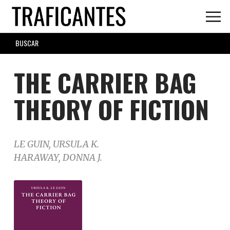
Skip
to
main
SEARCH
content
FORM
THE CARRIER BAG
THEORY OF FICTION
LE GUIN, URSULA K.
HARAWAY, DONNA J.