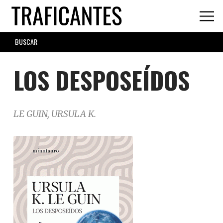
Skip
to
main
SEARCH
content
FORM
LOS DESPOSEÍDOS
LE GUIN, URSULA K.