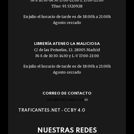
M-S 10.30-14.30 17.00-21.00 L 17.00-21.00
Tfno: 91 5320928
En julio el horario de tarde es de 18:00h a 21:00h
Agosto cerrado
LIBRERÍA ATENEO LA MALICIOSA
C/ de las Peñuelas, 12. 28005 Madrid
M-S de 10:30-14:30 y L-V 17:00-21:00
En julio el horario de tarde es de 18:00h a 21:00h
Agosto cerrado
CORREO DE CONTACTO
info@traficantes.net
(link
sends
TRAFICANTES.NET -
CC BY 4.0
e-
mail)
NUESTRAS REDES