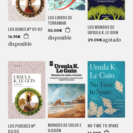
LOS LIBROS DE
TERRAMAR
LOS MUNDOS DE
LOS DONES Nº 01/03
50,00€
URSULA K. LE GUIN
disponible
16,95€
agotado
29,00€
disponible
MUNDOS DE EXILIO E
NO TIME TO SPARE
LOS PODERES Nº
ILUSIÓN
03/03