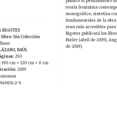
público el pensamiento de
teoría feminista contemp
monográfico, sintetiza co
fundamentales de la obra 
sean más accesibles para t
OS BIGOTES
Bigotes publicará los libr
 libro:
Sin Colección
Butler (abril de 2019), An
ellano
de 2019).
LÁZARO, RAÚL
áginas:
250
:
190 cm × 120 cm × 0 cm
icación:
2019
inismos
-949674-2-9