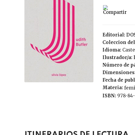
Editorial:
D
Coleccion del
Idioma:
Cast
Ilustrador/a:
Número de p
Dimensiones
Fecha de publ
Materia:
fem
ISBN:
978-84
ITINERARIOS DE LECTURA