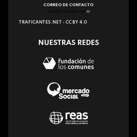
CORREO DE CONTACTO
info@traficantes.net
(link
sends
TRAFICANTES.NET -
CC BY 4.0
e-
mail)
NUESTRAS REDES