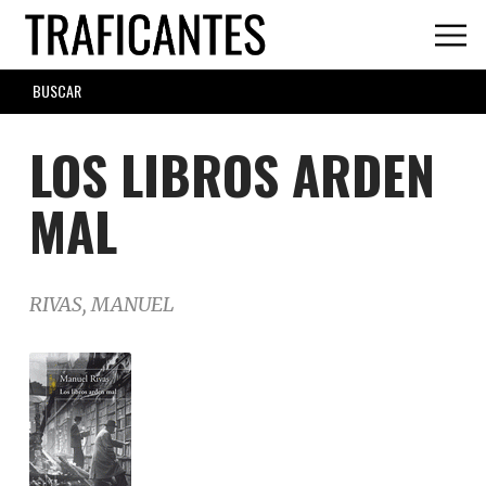
Skip
to
main
SEARCH
content
FORM
LOS LIBROS ARDEN
MAL
RIVAS, MANUEL