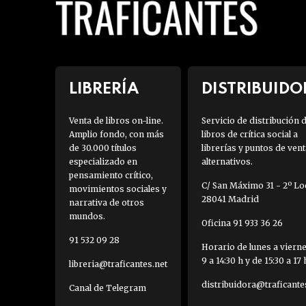
LIBRERÍA
DISTRIBUIDO
Venta de libros on-line.
Servicio de distribución 
Amplio fondo, con más
libros de crítica social a
de 30.000 títulos
librerías y puntos de vent
especializado en
alternativos.
pensamiento crítico,
C/ San Máximo 31 - 2º Loc
movimientos sociales y
28041 Madrid
narrativa de otros
mundos.
Oficina 91 933 36 26
91 532 09 28
Horario de lunes a viern
9 a 14:30 h y de 15:30 a 17 
libreria@traficantes.net
distribuidora@traficante
Canal de Telegram