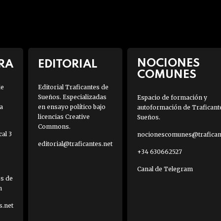
NOCIONES
RA
EDITORIAL
COMUNES
de
Editorial Traficantes de
Sueños. Especializadas
Espacio de formación y
a
en ensayo político bajo
autoformación de Traficant
licencias Creative
Sueños.
Commons.
al 3
nocionescomunes@traficant
editorial@traficantes.net
+34 630662527
Canal de Telegram
es de
h
s.net