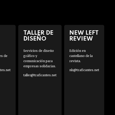
TALLER DE
NEW LEFT
DISEÑO
REVIEW
Servicios de diseño
Edición en
es de
gráfico y
castellano de la
comunicación para
revista.
empresas solidarias.
es.net
nlr@traficantes.net
taller@traficantes.net