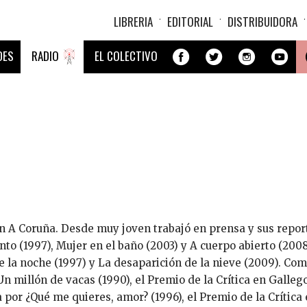
LIBRERIA
EDITORIAL
DISTRIBUIDORA
DES
RADIO
EL COLECTIVO
RÍA TDS
ÍBETE AL BOLETÍN
ITINERARIOS
NOVEDADES
O DE LA EDITORIAL (PDF)
MAPAS
ALES ALIADAS DE AMÉRICA LATINA
HISTORIA
OCIO/A
SECCIONES
TRAFICANTES
OCIO/A DE LA EDITORIAL
PRÁCTICAS CONSTITUYENTES
A DONACIÓN
CIÓN PARA PROFESIONALES
ÚTILES
CTO
FEMINISMO
LIBRERÍA
MOVIMIENTO
ECOLOGÍA
DISTRIBUIDORA
DE LA LITERATURA
L
eft Review
LEMUR
HISTORIA
EDITORIAL
ETINES ANTERIORES »
SOLAMENTE NOS ATRAE LO
BIFURCACIONES
SALVAJE
MOVIMIENTOS SOCIALES
FORMACIÓN
NEW LEFT REVIEW
LITERATURA
TALLER DE DISEÑO
EP
15 SEP
 A Coruña. Desde muy joven trabajó en prensa y sus reporta
OK
FUERA DE COLECCIÓN
¡ESCUCHA
PENSAMIENTO
NEW LEFT REVIEW
HOMBREC
R
to (1997), Mujer en el baño (2003) y A cuerpo abierto (2008
ISMO DOMÉSTICO
LA FAMILIA IMPOSIBLE
RECORDANDO EL
REICH, 
LIBROS EN OTROS IDIOMAS
IMPRESIÓN BAJO DEMANDA
HORROR
e la noche (1997) y La desaparición de la nieve (2009). Com
ARROYO
EO MALICIOSA / ONLINE
ATENEO MALICIOSA / ONLI
RODRIGUEZ, DANIEL
16,00
Un millón de vacas (1990), el Premio de la Crítica en Galleg
 por ¿Qué me quieres, amor? (1996), el Premio de la Crítica e
20,00€