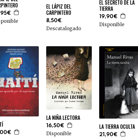
EL SECRETO DE LA
RPINTERO
EL LÁPIZ DEL
TIERRA
CARPINTERO
,95€
19,90€
sponible
8,50€
Disponible
Descatalogado
LA NIÑA LECTORA
TÍ
LA TIERRA OCULTA
16,50€
,00€
Disponible
21,90€