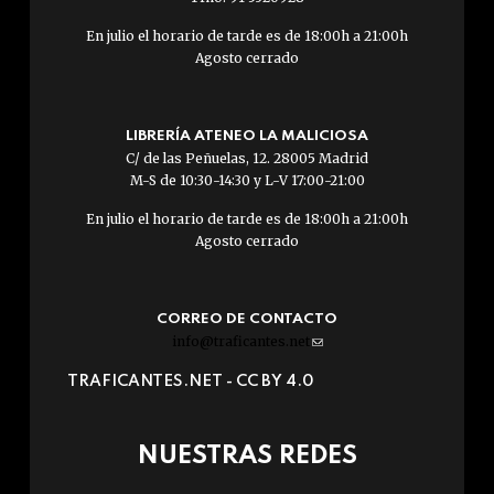
En julio el horario de tarde es de 18:00h a 21:00h
Agosto cerrado
LIBRERÍA ATENEO LA MALICIOSA
C/ de las Peñuelas, 12. 28005 Madrid
M-S de 10:30-14:30 y L-V 17:00-21:00
En julio el horario de tarde es de 18:00h a 21:00h
Agosto cerrado
CORREO DE CONTACTO
info@traficantes.net
(link
sends
TRAFICANTES.NET -
CC BY 4.0
e-
mail)
NUESTRAS REDES