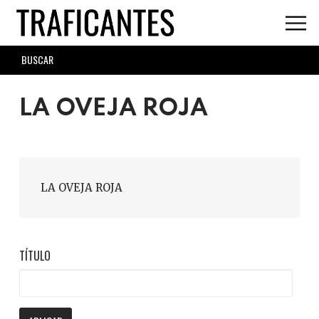
Skip
to
main
SEARCH
content
FORM
LA OVEJA ROJA
LA OVEJA ROJA
TÍTULO