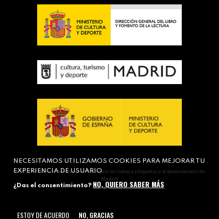
NECESITAMOS UTILIZAMOS COOKIES PARA MEJORAR TU
EXPERIENCIA DE USUARIO
Actividad subvencionada por el Ministerio de Cultura y Deportes y el Ayuntamiento de
Madrid
NO, QUIERO SABER MÁS
¿Das el consentimiento?
ESTOY DE ACUERDO
NO, GRACIAS