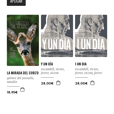
APLICAR
Y UN DÍA
I UN DIA
escandell, victor
,
escandell, victor
,
LA MIRADA DEL CORZO
ferrer, vicent
ferrer, vicent
,
ferrer
gómez del pozuelo,
natalia
28,00€
28,00€
18,95€