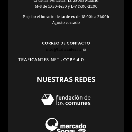
C/ de las Peñuelas, 12. 28005 Madrid
M-S de 10:30-14:30 y L-V 17:00-21:00
En julio el horario de tarde es de 18:00h a 21:00h
Agosto cerrado
CORREO DE CONTACTO
info@traficantes.net
(link
sends
TRAFICANTES.NET -
CC BY 4.0
e-
mail)
NUESTRAS REDES