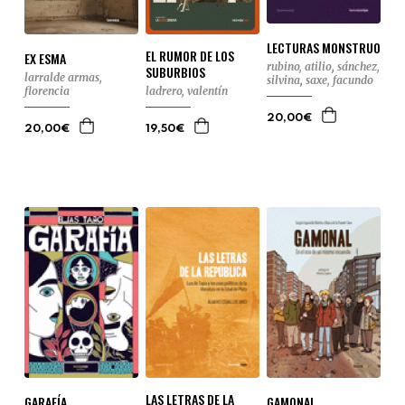
LECTURAS MONSTRUO
EL RUMOR DE LOS
EX ESMA
rubino, atilio
,
sánchez,
SUBURBIOS
larralde armas,
silvina
,
saxe, facundo
florencia
ladrero, valentín
20,00€
20,00€
19,50€
LAS LETRAS DE LA
GARAFÍA
GAMONAL