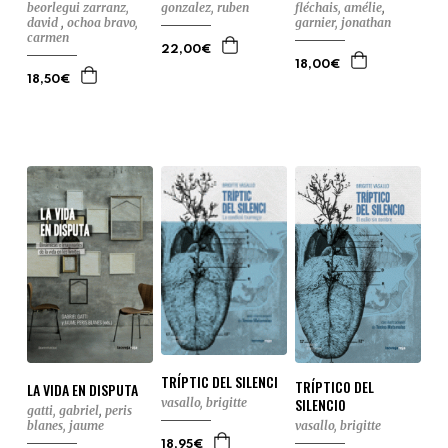
beorlegui zarranz,
gonzalez, ruben
fléchais, amélie
,
david
,
ochoa bravo,
garnier, jonathan
carmen
22,00€
18,00€
18,50€
TRÍPTIC DEL SILENCI
TRÍPTICO DEL
LA VIDA EN DISPUTA
SILENCIO
vasallo, brigitte
gatti, gabriel
,
peris
blanes, jaume
vasallo, brigitte
18,95€