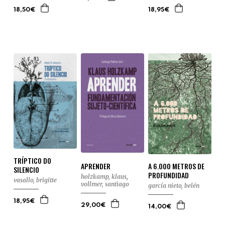
18,50€
18,95€
TRÍPTICO DO
A 6.000 METROS DE
APRENDER
SILENCIO
PROFUNDIDAD
holzkamp, klaus
,
vasallo, brigitte
vollmer, santiago
garcía nieto, belén
18,95€
29,00€
14,00€