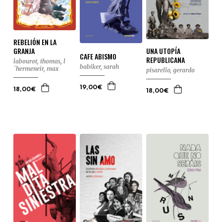
REBELIÓN EN LA
GRANJA
UNA UTOPÍA
CAFE ABISMO
REPUBLICANA
labourot, thomas
,
l
babiker, sarah
´hermeneir, max
pisarello, gerardo
19,00€
18,00€
18,00€