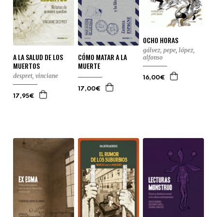
OCHO HORAS
gálvez, pepe
,
lópez,
A LA SALUD DE LOS
CÓMO MATAR A LA
alfonso
MUERTOS
MUERTE
despret, vinciane
16,00€
17,00€
17,95€