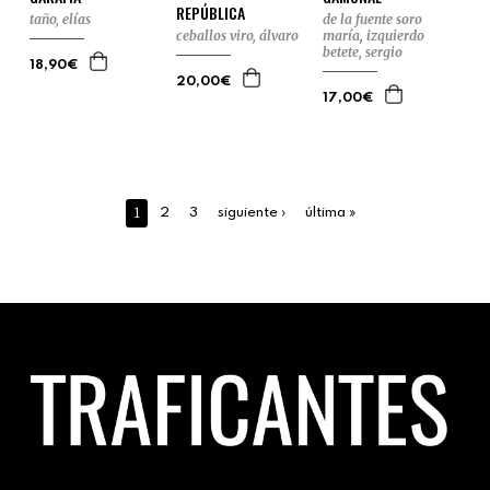
REPÚBLICA
taño, elías
de la fuente soro
ceballos viro, álvaro
maría
,
izquierdo
betete, sergio
18,90€
20,00€
17,00€
1
2
3
siguiente ›
última »