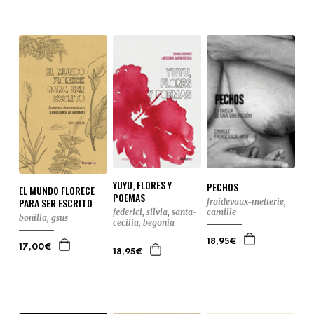
YUYU, FLORES Y
PECHOS
EL MUNDO FLORECE
POEMAS
PARA SER ESCRITO
froidevaux-metterie,
federici, silvia
,
santa-
camille
bonilla, gsus
cecilia, begonia
18,95€
17,00€
18,95€