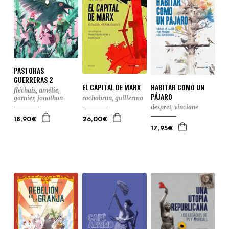
PASTORAS
GUERRERAS 2
HABITAR COMO UN
EL CAPITAL DE MARX
fléchais, amélie
,
PÁJARO
garnier, jonathan
rochabrun, guillermo
despret, vinciane
18,90€
26,00€
17,95€