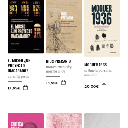
EL MUSEO ¿UN
BIOS PRECARIO
MOGUER 1936
PROYECTO
mauro rucovsky,
INACABADO?
orihuela parrales,
martín a. de
antonio
carrillo, jesús
18,95€
20,00€
17,95€