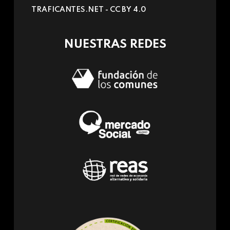
sends
TRAFICANTES.NET -
CC BY 4.0
e-
mail)
NUESTRAS REDES