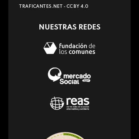
sends
TRAFICANTES.NET -
CC BY 4.0
e-
mail)
NUESTRAS REDES