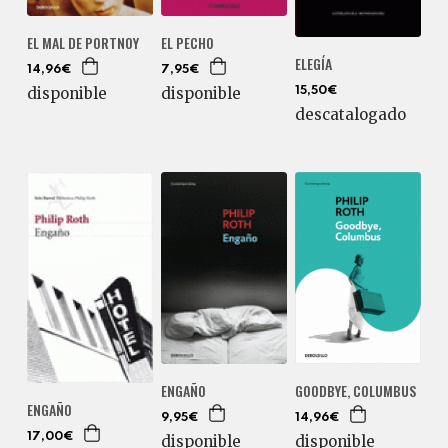
EL MAL DE PORTNOY
EL PECHO
ELEGÍA
14,96€
7,95€
disponible
disponible
15,50€
descatalogado
ENGAÑO
GOODBYE, COLUMBUS
ENGAÑO
9,95€
14,96€
17,00€
disponible
disponible