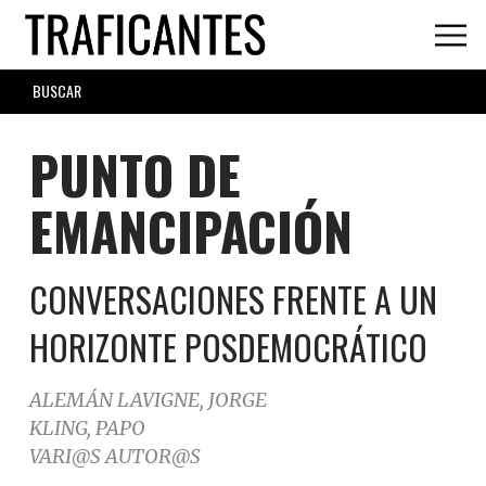
Skip
to
main
SEARCH
content
FORM
PUNTO DE
EMANCIPACIÓN
CONVERSACIONES FRENTE A UN
HORIZONTE POSDEMOCRÁTICO
ALEMÁN LAVIGNE, JORGE
KLING, PAPO
VARI@S AUTOR@S