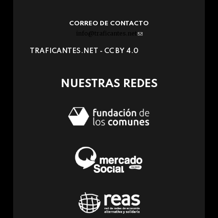
CORREO DE CONTACTO
info@traficantes.net
(link
sends
TRAFICANTES.NET -
CC BY 4.0
e-
mail)
NUESTRAS REDES