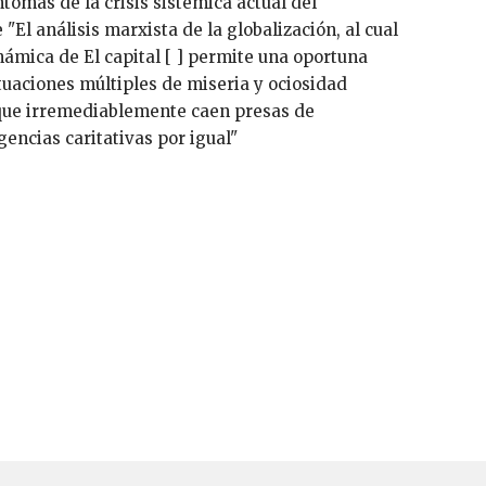
tomas de la crisis sistémica actual del
 "El análisis marxista de la globalización, al cual
námica de El capital [ ] permite una oportuna
ituaciones múltiples de miseria y ociosidad
 que irremediablemente caen presas de
gencias caritativas por igual"