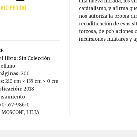
una nueva mirada, los sín
capitalismo, y afirma que
nos autoriza la propia di
recodificación de esas s
forzosa, de poblaciones
incursiones militares y a
CE
l libro:
Sin Colección
tellano
páginas:
200
s:
210 cm × 135 cm × 0 cm
blicación:
2018
nsamiento
950-557-986-0
:
MOSCONI, LILIA