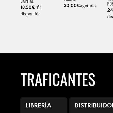
CAPITAL
PO
agotado
30,00€
18,50€
24
disponible
di
LIBRERÍA
DISTRIBUIDO