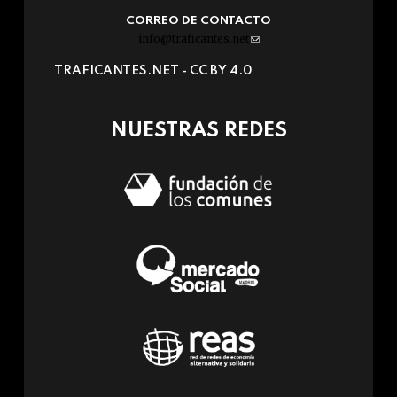
CORREO DE CONTACTO
info@traficantes.net
(link
sends
TRAFICANTES.NET -
CC BY 4.0
e-
mail)
NUESTRAS REDES