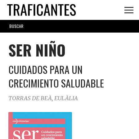
Skip
to
main
SEARCH
content
FORM
SER NIÑO
CUIDADOS PARA UN
CRECIMIENTO SALUDABLE
TORRAS DE BEÀ, EULÀLIA