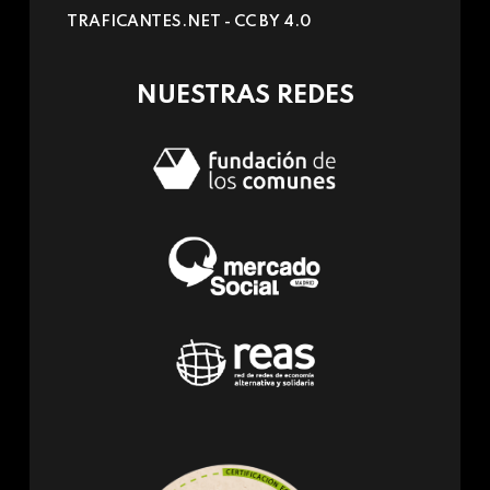
sends
TRAFICANTES.NET -
CC BY 4.0
e-
mail)
NUESTRAS REDES