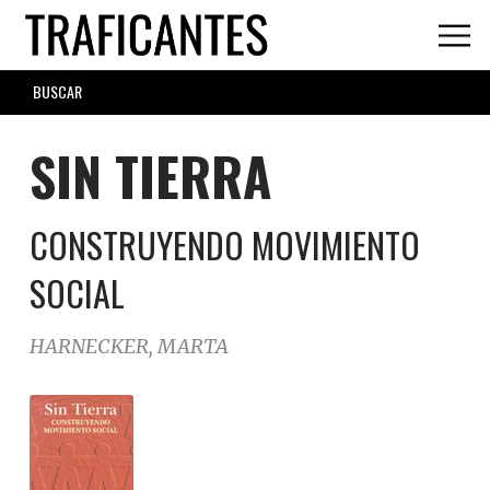
Skip
to
main
SEARCH
content
FORM
SIN TIERRA
CONSTRUYENDO MOVIMIENTO
SOCIAL
HARNECKER, MARTA