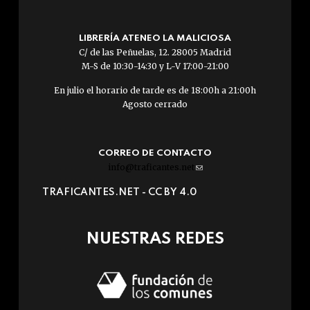
LIBRERÍA ATENEO LA MALICIOSA
C/ de las Peñuelas, 12. 28005 Madrid
M-S de 10:30-14:30 y L-V 17:00-21:00
En julio el horario de tarde es de 18:00h a 21:00h
Agosto cerrado
CORREO DE CONTACTO
info@traficantes.net
(link
sends
TRAFICANTES.NET -
CC BY 4.0
e-
mail)
NUESTRAS REDES