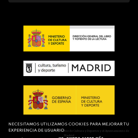
NECESITAMOS UTILIZAMOS COOKIES PARA MEJORAR TU
EXPERIENCIA DE USUARIO
Actividad subvencionada por el Ministerio de Cultura y Deportes y el Ayuntamiento de
Madrid