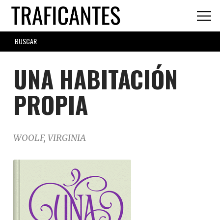
Skip
to
main
SEARCH
content
FORM
UNA HABITACIÓN
PROPIA
WOOLF, VIRGINIA