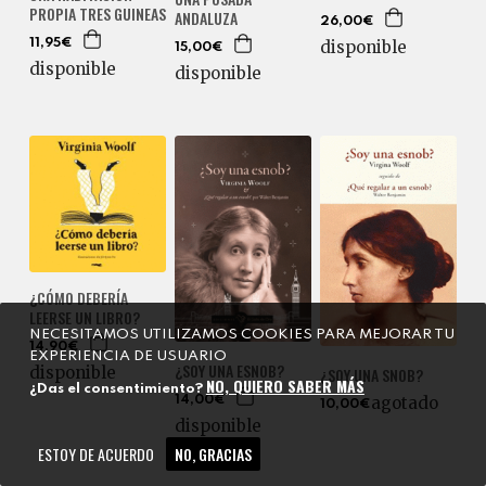
PROPIA TRES GUINEAS
ANDALUZA
26,00€
11,95€
disponible
15,00€
disponible
disponible
¿CÓMO DEBERÍA
LEERSE UN LIBRO?
NECESITAMOS UTILIZAMOS COOKIES PARA MEJORAR TU
14,90€
EXPERIENCIA DE USUARIO
¿SOY UNA ESNOB?
disponible
¿SOY UNA SNOB?
NO, QUIERO SABER MÁS
¿Das el consentimiento?
agotado
14,00€
10,00€
disponible
ESTOY DE ACUERDO
NO, GRACIAS