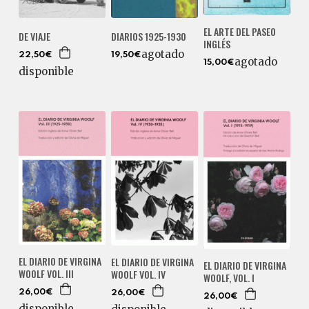
EL ARTE DEL PASEO
DIARIOS 1925-1930
DE VIAJE
INGLÉS
agotado
19,50€
22,50€
agotado
15,00€
disponible
EL DIARIO DE VIRGINA
EL DIARIO DE VIRGINA
EL DIARIO DE VIRGINA
WOOLF VOL. III
WOOLF VOL. IV
WOOLF, VOL. I
26,00€
26,00€
26,00€
disponible