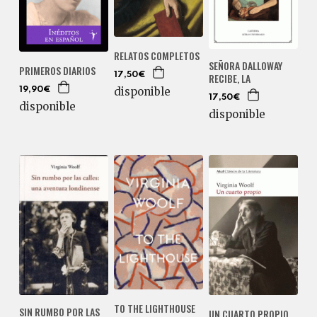
RELATOS COMPLETOS
SEÑORA DALLOWAY
PRIMEROS DIARIOS
17,50€
RECIBE, LA
disponible
19,90€
17,50€
disponible
disponible
TO THE LIGHTHOUSE
SIN RUMBO POR LAS
UN CUARTO PROPIO