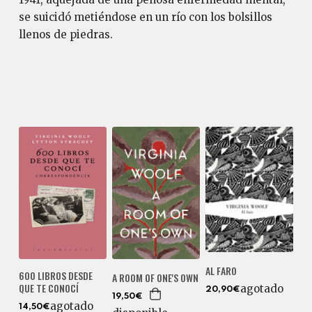
se suicidó metiéndose en un río con los bolsillos
llenos de piedras.
AL FARO
600 LIBROS DESDE
A ROOM OF ONE'S OWN
QUE TE CONOCÍ
agotado
20,90€
19,50€
agotado
14,50€