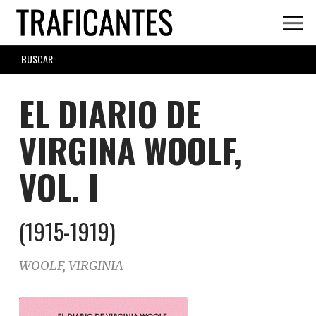
Skip
to
main
SEARCH
content
FORM
EL DIARIO DE
VIRGINA WOOLF,
VOL. I
(1915-1919)
WOOLF, VIRGINIA