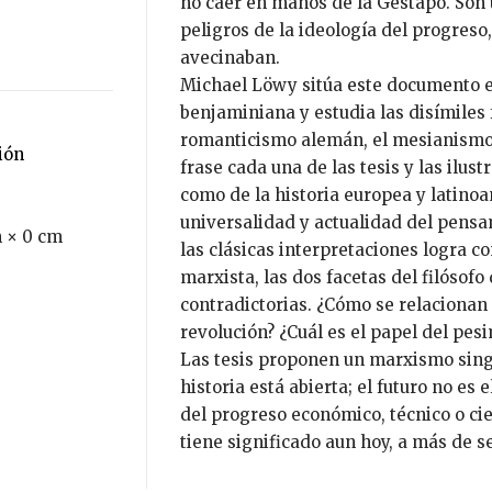
no caer en manos de la Gestapo. Son u
peligros de la ideología del progreso
avecinaban.
Michael Löwy sitúa este documento en
benjaminiana y estudia las disímiles fu
romanticismo alemán, el mesianismo j
ción
frase cada una de las tesis y las ilus
como de la historia europea y latin
universalidad y actualidad del pensa
 × 0 cm
las clásicas interpretaciones logra c
marxista, las dos facetas del filósof
contradictorias. ¿Cómo se relacionan 
revolución? ¿Cuál es el papel del pe
Las tesis proponen un marxismo singu
historia está abierta; el futuro no es 
del progreso económico, técnico o cie
tiene significado aun hoy, a más de 