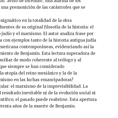
n "aviso de incendio", una alarma de los
, una premonición de las catástrofes que se
igmático en la totalidad de la obra
entes de su original filosofía de la historia: el
udío y el marxismo. El autor analiza frase por
tra con ejemplos tanto de la historia antigua judía
oamericana contemporáneas, evidenciando así la
miento de Benjamin. Esta lectura superadora de
onciliar de modo coherente al teólogo y al
o que siempre se han considerado
la utopía del reino mesiánico y la de la
simismo en las luchas emancipadoras?
lar: el marxismo de la imprevisibilidad. La
el resultado inevitable ni de la evolución social ni
ntífico; el pasado puede reabrirse. Esta apertura
setenta años de la muerte de Benjamin.