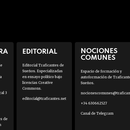
NOCIONES
RA
EDITORIAL
COMUNES
de
Editorial Traficantes de
Sueños. Especializadas
Espacio de formación y
a
en ensayo político bajo
autoformación de Traficant
licencias Creative
Sueños.
Commons.
al 3
nocionescomunes@traficant
editorial@traficantes.net
+34 630662527
Canal de Telegram
es de
h