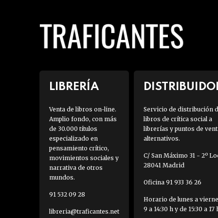
LIBRERÍA
DISTRIBUIDO
Venta de libros on-line.
Servicio de distribución 
Amplio fondo, con más
libros de crítica social a
de 30.000 títulos
librerías y puntos de vent
especializado en
alternativos.
pensamiento crítico,
C/ San Máximo 31 - 2º Loc
movimientos sociales y
28041 Madrid
narrativa de otros
mundos.
Oficina 91 933 36 26
91 532 09 28
Horario de lunes a viern
9 a 14:30 h y de 15:30 a 17 
libreria@traficantes.net