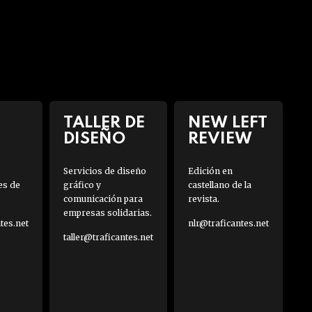
TALLER DE
NEW LEFT
DISEÑO
REVIEW
Servicios de diseño
Edición en
es de
gráfico y
castellano de la
comunicación para
revista.
empresas solidarias.
es.net
nlr@traficantes.net
taller@traficantes.net