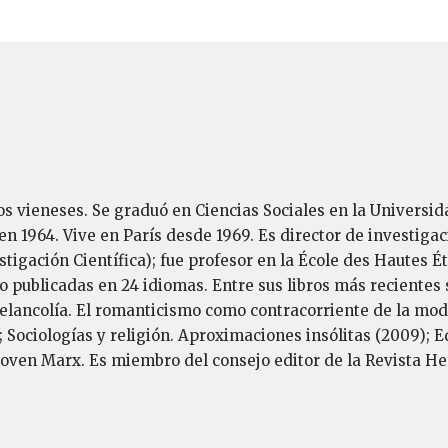
íos vieneses. Se graduó en Ciencias Sociales en la Universid
n 1964. Vive en París desde 1969. Es director de investigac
tigación Científica); fue profesor en la École des Hautes É
do publicadas en 24 idiomas. Entre sus libros más reciente
 melancolía. El romanticismo como contracorriente de la mo
 Sociologías y religión. Aproximaciones insólitas (2009); E
 el joven Marx. Es miembro del consejo editor de la Revista