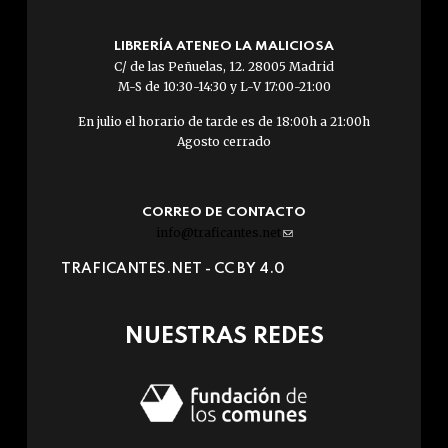
LIBRERÍA ATENEO LA MALICIOSA
C/ de las Peñuelas, 12. 28005 Madrid
M-S de 10:30-14:30 y L-V 17:00-21:00
En julio el horario de tarde es de 18:00h a 21:00h
Agosto cerrado
CORREO DE CONTACTO
info@traficantes.net
(link
sends
TRAFICANTES.NET -
CC BY 4.0
e-
mail)
NUESTRAS REDES