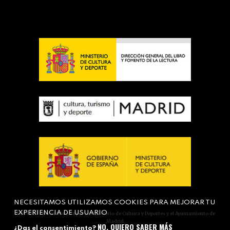
NECESITAMOS UTILIZAMOS COOKIES PARA MEJORAR TU
EXPERIENCIA DE USUARIO
Actividad subvencionada por el Ministerio de Cultura y Deportes y el Ayuntamiento de
Madrid
NO, QUIERO SABER MÁS
¿Das el consentimiento?