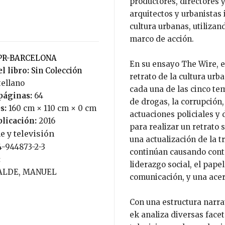
productores, directores 
arquitectos y urbanistas 
cultura urbanas, utiliza
marco de acción.
DPR-BARCELONA
En su ensayo The Wire, el
l libro:
Sin Colección
retrato de la cultura ur
tellano
cada una de las cinco tem
páginas:
64
de drogas, la corrupción,
s:
160 cm × 110 cm × 0 cm
actuaciones policiales y 
blicación:
2016
para realizar un retrato
e y televisión
una actualización de la 
4-944873-2-3
continúan causando contr
:
liderazgo social, el pape
CALDE, MANUEL
comunicación, y una acert
Con una estructura narrat
ek analiza diversas facet