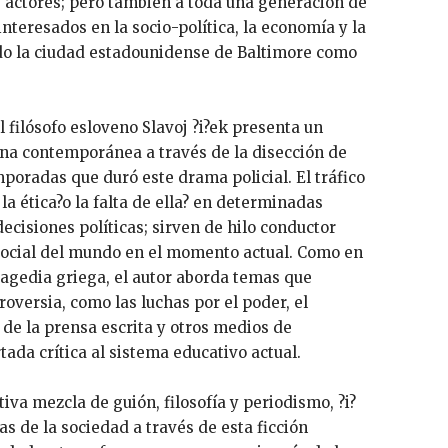
y actores; pero también a toda una generación de
interesados en la socio-política, la economía y la
ndo la ciudad estadounidense de Baltimore como
 filósofo esloveno Slavoj ?i?ek presenta un
bana contemporánea a través de la disección de
poradas que duró este drama policial. El tráfico
 la ética?o la falta de ella? en determinadas
decisiones políticas; sirven de hilo conductor
 social del mundo en el momento actual. Como en
tragedia griega, el autor aborda temas que
oversia, como las luchas por el poder, el
l de la prensa escrita y otros medios de
ada crítica al sistema educativo actual.
iva mezcla de guión, filosofía y periodismo, ?i?
as de la sociedad a través de esta ficción