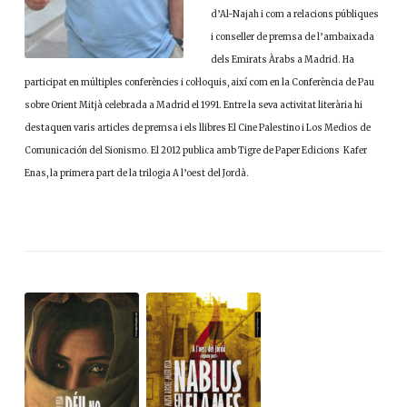
d’Al-Najah i com a relacions públiques
i conseller de premsa de l’ambaixada
dels Emirats Àrabs a Madrid. Ha
participat en múltiples conferències i col·loquis, així com en la Conferència de Pau
sobre Orient Mitjà celebrada a Madrid el 1991. Entre la seva activitat literària hi
destaquen varis articles de premsa i els llibres El Cine Palestino i Los Medios de
Comunicación del Sionismo. El 2012 publica amb Tigre de Paper Edicions Kafer
Enas, la primera part de la trilogia A l’oest del Jordà.