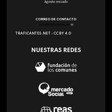
Agosto cerrado
CORREO DE CONTACTO
info@traficantes.net
(link
sends
TRAFICANTES.NET -
CC BY 4.0
e-
mail)
NUESTRAS REDES