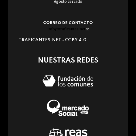
Agosto cerrado
CORREO DE CONTACTO
info@traficantes.net
(link
sends
TRAFICANTES.NET -
CC BY 4.0
e-
mail)
NUESTRAS REDES