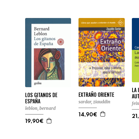
LA 
EXTRAÑO ORIENTE
LOS GITANOS DE
AU
ESPAÑA
sardar, ziauddin
fei
leblon, bernard
14,90€
21
19,90€