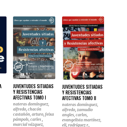
JUVENTUDES SITIADAS
A
JUVENTUDES SITIADAS
Y RESISTENCIAS
Y RESISTENCIAS
AFECTIVAS TOMO I
AFECTIVAS TOMO II
nateras domínguez,
nateras domínguez,
alfredo
,
chacón
alfredo
,
zamudio
castañón, arturo
,
feixa
angles, carlos
,
pámpols, carles
,
evangelista martínez,
marcial vázquez,
eli
,
rodríguez r.,