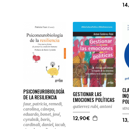
14
CLA
PSICONEUROBIOLOGÍA
GESTIONAR LAS
INQ
DE LA RESILIENCIA
EMOCIONES POLÍTICAS
POL
faur, patricia
,
remedi,
gutierrez rubi, antoni
str
carolina
,
cánepa,
eduardo
,
bonet, josé
,
12,90€
cyrulnik, boris
,
13
cardinali, daniel
,
iacub,