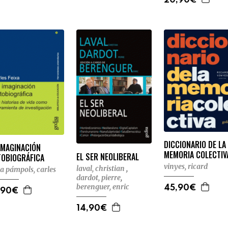
20,90€
DICCIONARIO DE LA
IMAGINACIÓN
MEMORIA COLECTIV
EL SER NEOLIBERAL
TOBIOGRÁFICA
vinyes, ricard
laval, christian
,
xa pámpols, carles
dardot, pierre
,
berenguer, enric
45,90€
,90€
14,90€