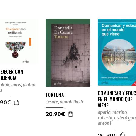
VEJECER CON
ILIENCIA
ulnik, boris
,
ploton,
is
COMUNICAR Y EDU
TORTURA
EN EL MUNDO QUE
cesare, donatella di
,90€
VIENE
aparici marino,
20,90€
roberto
,
cisteró garc
antoni