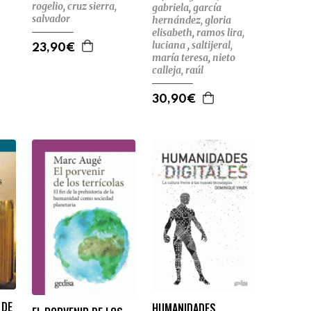
rogelio
,
cruz sierra,
gabriela
,
garcía
salvador
hernández, gloria
elisabeth
,
ramos lira,
luciana
,
saltijeral,
23,90€
maría teresa
,
nieto
calleja, raúl
30,90€
 DE
HUMANIDADES