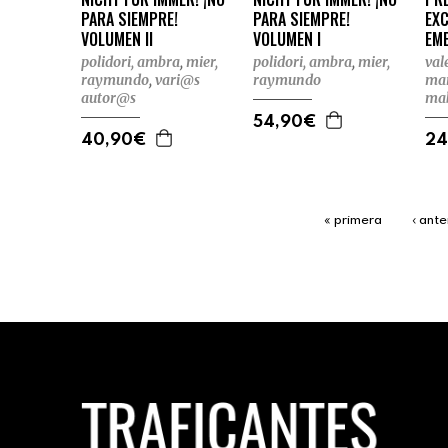
PARA SIEMPRE!
PARA SIEMPRE!
EX
VOLUMEN II
VOLUMEN I
EM
polidori, ambra
,
mier,
polidori, ambra
,
mier,
val
raymundo
,
vari@s
raymundo
ma
autor@s
ma
54,90€
40,90€
24
« primera
‹ ante