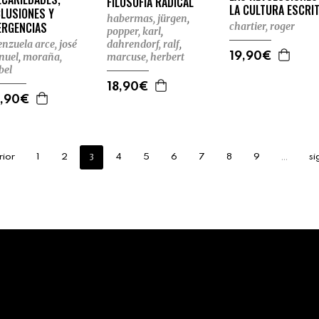
FILOSOFÍA RADICAL
LA CULTURA ESCRI
CLUSIONES Y
habermas, jürgen
,
ERGENCIAS
chartier, roger
popper, karl
,
enzuela arce, josé
dahrendorf, ralf
,
19,90€
nuel
,
moraña,
marcuse, herbert
bel
18,90€
,90€
3
…
rior
1
2
4
5
6
7
8
9
si