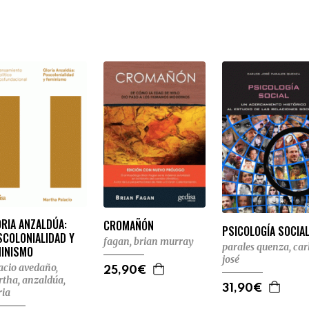
RIA ANZALDÚA:
CROMAÑÓN
PSICOLOGÍA SOCIA
SCOLONIALIDAD Y
fagan, brian murray
parales quenza, car
MINISMO
josé
acio avedaño,
25,90€
rtha
,
anzaldúa,
31,90€
ria