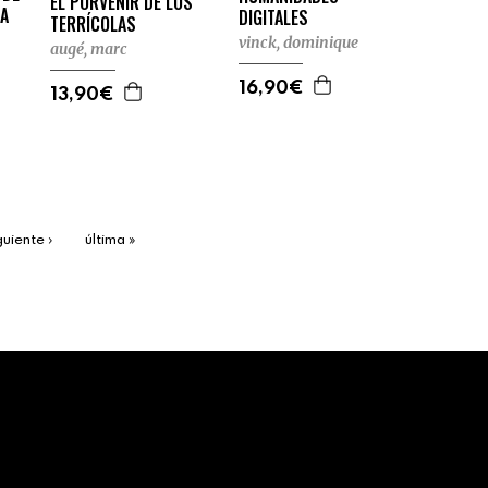
EL PORVENIR DE LOS
TA
DIGITALES
TERRÍCOLAS
vinck, dominique
augé, marc
16,90€
13,90€
guiente ›
última »