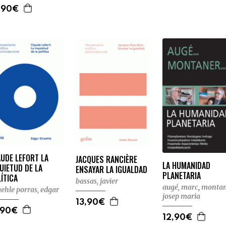
,90€
UDE LEFORT LA
JACQUES RANCIÈRE
LA HUMANIDAD
UIETUD DE LA
ENSAYAR LA IGUALDAD
PLANETARIA
ÍTICA
bassas, javier
augé, marc
,
montan
aehle porras, edgar
josep maria
13,90€
,90€
12,90€