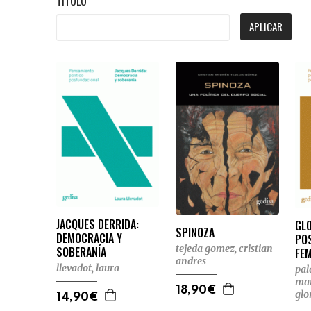
TÍTULO
APLICAR
JACQUES DERRIDA:
GLO
SPINOZA
DEMOCRACIA Y
PO
tejeda gomez, cristian
SOBERANÍA
FE
andres
llevadot, laura
pal
ma
18,90€
glo
14,90€