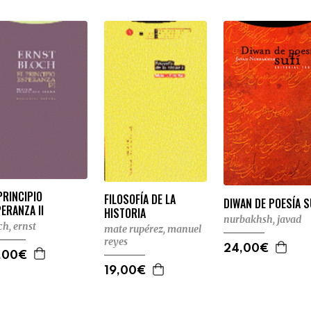
PRINCIPIO
FILOSOFÍA DE LA
DIWAN DE POESÍA S
ERANZA II
HISTORIA
nurbakhsh, javad
ch, ernst
mate rupérez, manuel
reyes
24,00€
,00€
19,00€