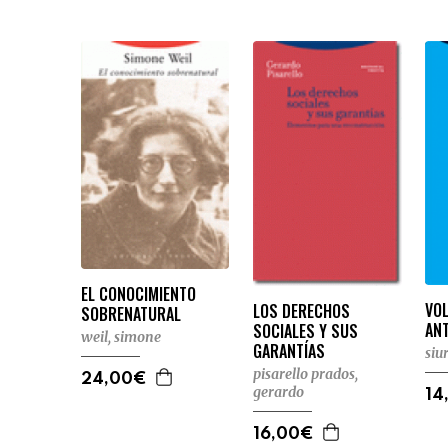
EL CONOCIMIENTO
VO
LOS DERECHOS
SOBRENATURAL
AN
SOCIALES Y SUS
weil, simone
GARANTÍAS
siu
pisarello prados,
24,00€
gerardo
14
16,00€