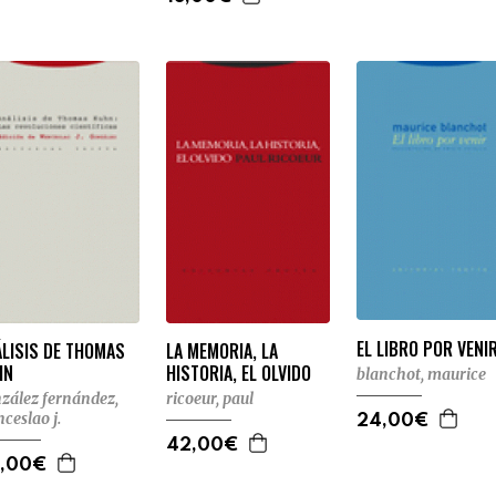
EL LIBRO POR VENI
LISIS DE THOMAS
LA MEMORIA, LA
HN
HISTORIA, EL OLVIDO
blanchot, maurice
zález fernández,
ricoeur, paul
ceslao j.
24,00€
42,00€
,00€