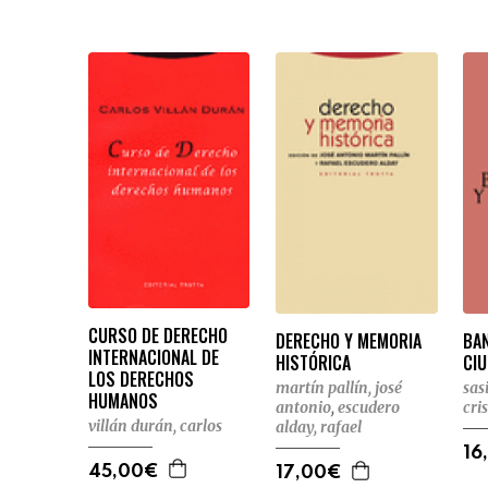
CURSO DE DERECHO
DERECHO Y MEMORIA
BAN
INTERNACIONAL DE
HISTÓRICA
CI
LOS DERECHOS
martín pallín, josé
sas
HUMANOS
antonio
,
escudero
cri
villán durán, carlos
alday, rafael
16
45,00€
17,00€