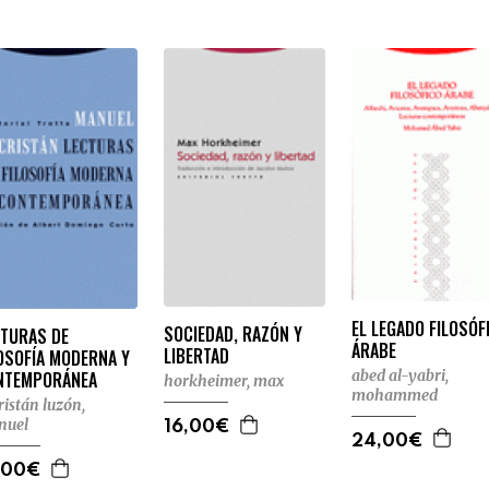
EL LEGADO FILOSÓF
SOCIEDAD, RAZÓN Y
CTURAS DE
ÁRABE
LIBERTAD
OSOFÍA MODERNA Y
abed al-yabri,
NTEMPORÁNEA
horkheimer, max
mohammed
ristán luzón,
nuel
16,00€
24,00€
,00€