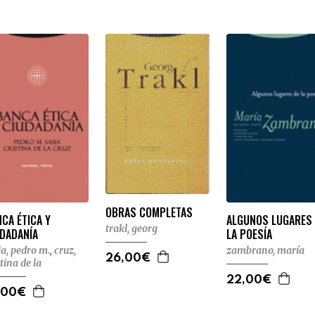
OBRAS COMPLETAS
CA ÉTICA Y
ALGUNOS LUGARES
trakl, georg
UDADANÍA
LA POESÍA
ia, pedro m.
,
cruz,
zambrano, maría
26,00€
stina de la
22,00€
,00€