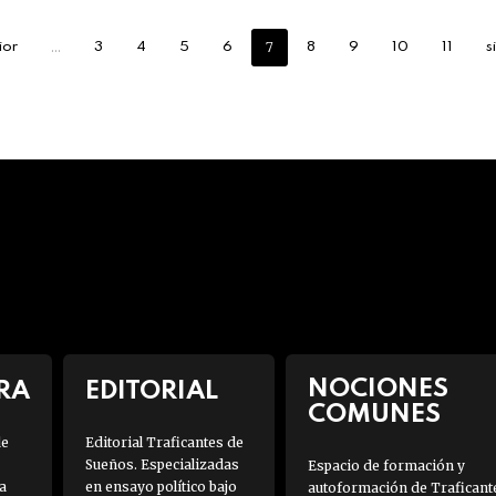
…
7
ior
3
4
5
6
8
9
10
11
s
NOCIONES
RA
EDITORIAL
COMUNES
de
Editorial Traficantes de
Sueños. Especializadas
Espacio de formación y
a
en ensayo político bajo
autoformación de Traficant