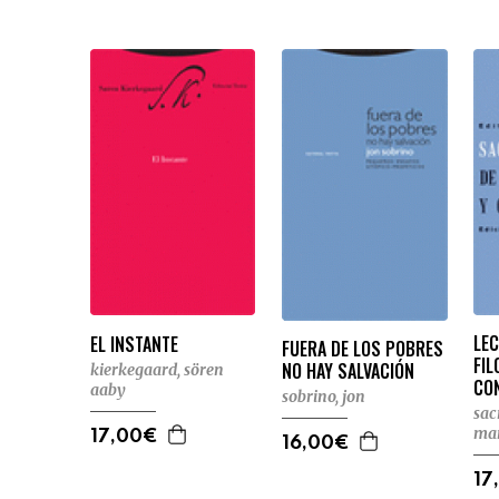
LE
EL INSTANTE
FUERA DE LOS POBRES
FIL
NO HAY SALVACIÓN
kierkegaard, sören
CO
aaby
sobrino, jon
sac
ma
17,00€
16,00€
17