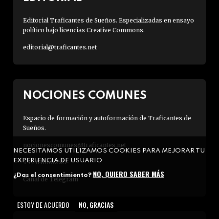
Editorial Traficantes de Sueños. Especializadas en ensayo
político bajo licencias Creative Commons.
editorial@traficantes.net
NOCIONES COMUNES
Espacio de formación y autoformación de Traficantes de
Sueños.
nocionescomunes@traficantes.net
NECESITAMOS UTILIZAMOS COOKIES PARA MEJORAR TU
EXPERIENCIA DE USUARIO
+34 630662527
NO, QUIERO SABER MÁS
¿Das el consentimiento?
Canal de Telegram
ESTOY DE ACUERDO
NO, GRACIAS