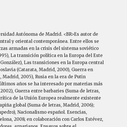
versidad Autónoma de Madrid. <BR>Es autor de
entral y oriental contemporánea. Entre ellos se
as armadas en la crisis del sistema soviético
995), La transición política en la Europa del Este
González), Las transiciones en la Europa central
goslavia (Catarata, Madrid, 2000), Guerra en
, Madrid, 2005), Rusia en la era de Putin
s últimos años se ha interesado por materias más
2002), Guerra entre barbaries (Suma de letras,
crítica de la Unión Europea realmente existente
Rapiña global (Suma de letras, Madrid, 2006);
ampedro), Nacionalismo español. Esencias,
rcelona, 2008; en colaboración con Carlos Estévez,
adores, aznarianos. Ensayos sobre el