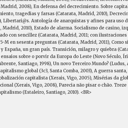
Madrid, 2008), En defensa del decrecimiento. Sobre capitali
imiento, tragedias y farsas (Catarata, Madrid, 2010), Decrec
o), Libertari@s. Antología de anarquistas y afines para uso 
ta, Madrid, 2010), Estado de alarma. Socialismo de casino, i
cado con sencillez (Catarata, Madrid, 2011; con ilustracion
15-M en sesenta preguntas (Catarata, Madrid, 2011), Como si
 y España, un gran país. Transición, milagro y quiebra (Ca
ensaios sobre o porvir da Europa do Leste (Novo Século, Íria
(Abrente, Santiago, 1998), Un novo Terceiro Mundo? (Ludus, 
apitalismo global (3c3, Santa Comba, 2003), A guerra santa, 
balización capitalista (Xerais, Vigo, 2005), Misérias da glo
cional (Xerais, Vigo, 2008), Parecia não pisar o chão. Trez
pitalismo (Estaleiro, Santiago, 2010). <BR>