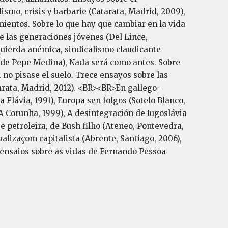
smo, crisis y barbarie (Catarata, Madrid, 2009),
imientos. Sobre lo que hay que cambiar en la vida
de las generaciones jóvenes (Del Lince,
zquierda anémica, sindicalismo claudicante
es de Pepe Medina), Nada será como antes. Sobre
 no pisase el suelo. Trece ensayos sobre las
tarata, Madrid, 2012). <BR><BR>En gallego-
 Flávia, 1991), Europa sen folgos (Sotelo Blanco,
A Corunha, 1999), A desintegración de Iugoslávia
e petroleira, de Bush filho (Ateneo, Pontevedra,
balizaçom capitalista (Abrente, Santiago, 2006),
e ensaios sobre as vidas de Fernando Pessoa