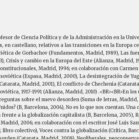
esor de Ciencia Política y de la Administración en la Uni
s, en castellano, relativos a las transiciones en la Europa c
iética de Gorbachov (Fundamentos, Madrid, 1989), Las fuerz
), Crisis y cambio en la Europa del Este (Alianza, Madrid, 1
onstitucionales, Madrid, 1996; en colaboración con Carmen 
n soviética (Espasa, Madrid, 2000), La desintegración de Yu
Catarata, Madrid, 2001), El conflicto de Chechenia (Catarata
Soviética, 1917-1991 (Alianza, Madrid, 2010) .<BR><BR>En lo
preguntas sobre el nuevo desorden (Suma de letras, Madrid, 
idos? (B, Barcelona, 2004), No es lo que nos cuentan. Una 
frente a la globalización capitalista (B, Barcelona, 2005), 
 Madrid, 2006; en colaboración con el escritor José Luis S
libro colectivo), Voces contra la globalización (Crítica, Ba
esorden (Catarata, Madrid, 2008), Neoliberales, neoconserv