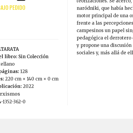
teorizaciones. Se acercó,
naródniki, que había hec
motor principal de una or
frente a las percepcione
campesinos un papel sing
pedagógica el derrotero
y propone una discusión 
CATARATA
sociales y, más allá de el
l libro:
Sin Colección
tellano
páginas:
128
s:
220 cm × 140 cm × 0 cm
blicación:
2022
rxismos
4-1352-362-0