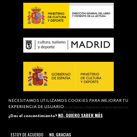
NECESITAMOS UTILIZAMOS COOKIES PARA MEJORAR TU
EXPERIENCIA DE USUARIO
Actividad subvencionada por el Ministerio de Cultura y Deportes y el Ayuntamiento de
Madrid
NO, QUIERO SABER MÁS
¿Das el consentimiento?
ESTOY DE ACUERDO
NO, GRACIAS