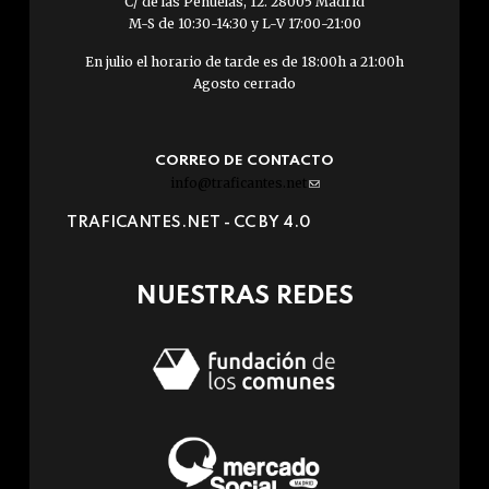
C/ de las Peñuelas, 12. 28005 Madrid
M-S de 10:30-14:30 y L-V 17:00-21:00
En julio el horario de tarde es de 18:00h a 21:00h
Agosto cerrado
CORREO DE CONTACTO
info@traficantes.net
(link
sends
TRAFICANTES.NET -
CC BY 4.0
e-
mail)
NUESTRAS REDES