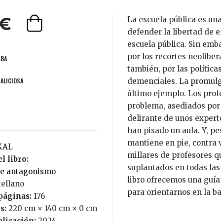
La escuela pública es una de las más bellas conquistas de la libertad, y
0€
defender la libertad de 
escuela pública. Sin emb
por los recortes neoliber
LBA
también, por las polític
MALICIOSA
demenciales. La promulg
último ejemplo. Los prof
problema, asediados por 
delirante de unos expert
han pisado un aula. Y, pe
mantiene en pie, contra 
AKAL
millares de profesores q
l libro:
suplantados en todas las
 de antagonismo
libro ofrecemos una guía
tellano
para orientarnos en la b
páginas:
176
s:
220 cm × 140 cm × 0 cm
blicación:
2024