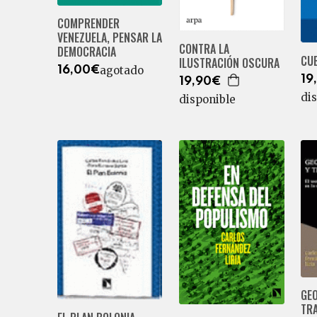
COMPRENDER
VENEZUELA, PENSAR LA
CONTRA LA
DEMOCRACIA
CU
ILUSTRACIÓN OSCURA
agotado
16,00€
19
19,90€
di
disponible
GE
TR