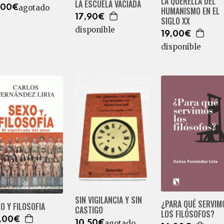
LA QUERELLA DEL
LA ESCUELA VACIADA
agotado
,00€
HUMANISMO EN EL
17,90€
SIGLO XX
disponible
19,00€
disponible
SIN VIGILANCIA Y SIN
¿PARA QUÉ SERVIM
O Y FILOSOFIA
CASTIGO
LOS FILÓSOFOS?
,00€
agotado
10,50€