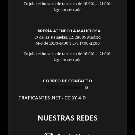
En julio el horario de tarde es de 18:00h a 21:00h
Agosto cerrado
LIBRERÍA ATENEO LA MALICIOSA
C/ de las Peñuelas, 12. 28005 Madrid
M-S de 10:30-14:30 y L-V 17:00-21:00
En julio el horario de tarde es de 18:00h a 21:00h
Agosto cerrado
CORREO DE CONTACTO
info@traficantes.net
(link
sends
TRAFICANTES.NET -
CC BY 4.0
e-
mail)
NUESTRAS REDES