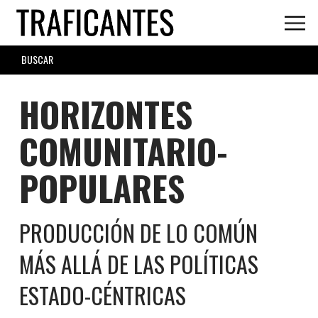
Skip
to
main
SEARCH
content
FORM
HORIZONTES
COMUNITARIO-
POPULARES
PRODUCCIÓN DE LO COMÚN
MÁS ALLÁ DE LAS POLÍTICAS
ESTADO-CÉNTRICAS