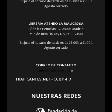
En julio el horario de tarde es de 18:00h a 21:00h
Agosto cerrado
LIBRERÍA ATENEO LA MALICIOSA
C/ de las Peñuelas, 12. 28005 Madrid
M-S de 10:30-14:30 y L-V 17:00-21:00
En julio el horario de tarde es de 18:00h a 21:00h
Agosto cerrado
CORREO DE CONTACTO
info@traficantes.net
(link
sends
TRAFICANTES.NET -
CC BY 4.0
e-
mail)
NUESTRAS REDES