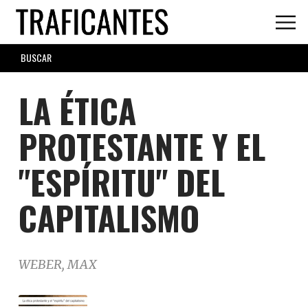
Skip
to
main
SEARCH
content
FORM
LA ÉTICA
PROTESTANTE Y EL
"ESPÍRITU" DEL
CAPITALISMO
WEBER, MAX