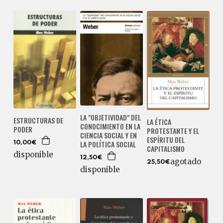
LA "OBJETIVIDAD" DEL
ESTRUCTURAS DE
LA ÉTICA
CONOCIMIENTO EN LA
PODER
PROTESTANTE Y EL
CIENCIA SOCIAL Y EN
ESPÍRITU DEL
LA POLÍTICA SOCIAL
10,00€
CAPITALISMO
disponible
12,50€
agotado
25,50€
disponible