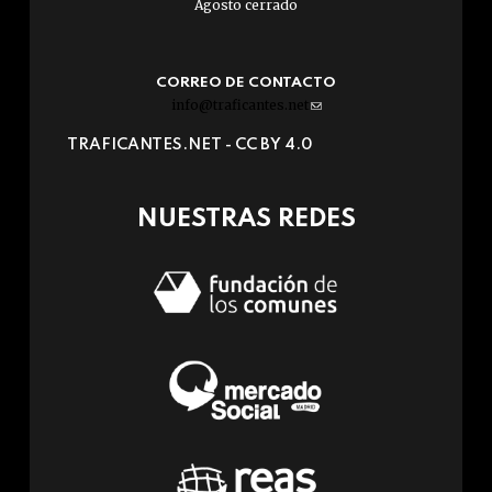
Agosto cerrado
CORREO DE CONTACTO
info@traficantes.net
(link
sends
TRAFICANTES.NET -
CC BY 4.0
e-
mail)
NUESTRAS REDES