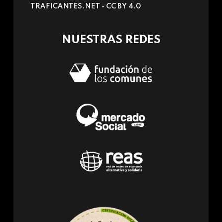
TRAFICANTES.NET -
CC BY 4.0
e-
mail)
NUESTRAS REDES