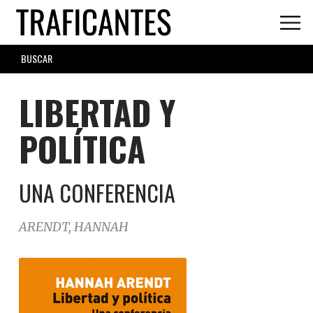
Skip
to
main
SEARCH
content
FORM
LIBERTAD Y
POLÍTICA
UNA CONFERENCIA
ARENDT, HANNAH