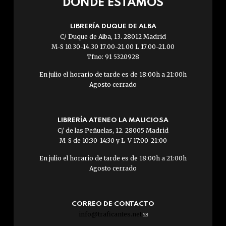
DÓNDE ESTAMOS
LIBRERÍA DUQUE DE ALBA
C/ Duque de Alba, 13. 28012 Madrid
M-S 10.30-14.30 17.00-21.00 L 17.00-21.00
Tfno: 91 5320928
En julio el horario de tarde es de 18:00h a 21:00h
Agosto cerrado
LIBRERÍA ATENEO LA MALICIOSA
C/ de las Peñuelas, 12. 28005 Madrid
M-S de 10:30-14:30 y L-V 17:00-21:00
En julio el horario de tarde es de 18:00h a 21:00h
Agosto cerrado
CORREO DE CONTACTO
info@traficantes.net
(link
sends