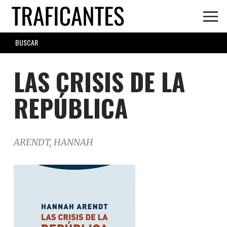
Skip
to
main
SEARCH
content
FORM
LAS CRISIS DE LA
REPÚBLICA
ARENDT, HANNAH