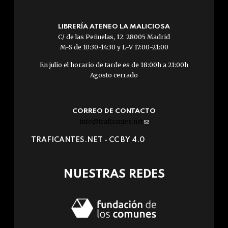
LIBRERÍA ATENEO LA MALICIOSA
C/ de las Peñuelas, 12. 28005 Madrid
M-S de 10:30-14:30 y L-V 17:00-21:00
En julio el horario de tarde es de 18:00h a 21:00h
Agosto cerrado
CORREO DE CONTACTO
info@traficantes.net
(link
sends
TRAFICANTES.NET -
CC BY 4.0
e-
mail)
NUESTRAS REDES