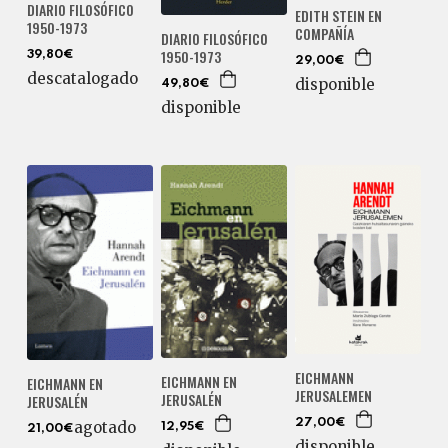
DIARIO FILOSÓFICO
EDITH STEIN EN
1950-1973
COMPAÑÍA
DIARIO FILOSÓFICO
1950-1973
39,80€
29,00€
descatalogado
disponible
49,80€
disponible
EICHMANN
EICHMANN EN
EICHMANN EN
JERUSALEMEN
JERUSALÉN
JERUSALÉN
27,00€
agotado
12,95€
21,00€
disponible