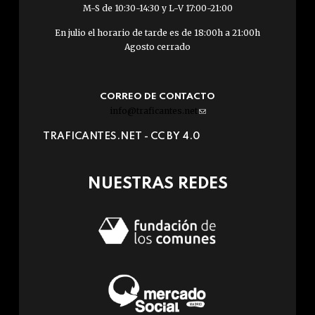
M-S de 10:30-14:30 y L-V 17:00-21:00
En julio el horario de tarde es de 18:00h a 21:00h
Agosto cerrado
CORREO DE CONTACTO
info@traficantes.net
(link
sends
TRAFICANTES.NET -
CC BY 4.0
e-
mail)
NUESTRAS REDES