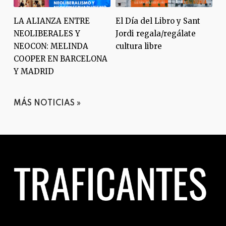
LA ALIANZA ENTRE
El Día del Libro y Sant
L
NEOLIBERALES Y
Jordi regala/regálate
N
NEOCON: MELINDA
cultura libre
N
COOPER EN BARCELONA
C
Y MADRID
Y
MÁS NOTICIAS