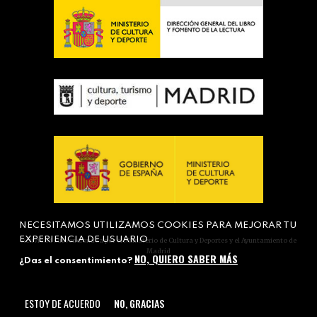
NECESITAMOS UTILIZAMOS COOKIES PARA MEJORAR TU
EXPERIENCIA DE USUARIO
Actividad subvencionada por el Ministerio de Cultura y Deportes y el Ayuntamiento de
Madrid
NO, QUIERO SABER MÁS
¿Das el consentimiento?
ESTOY DE ACUERDO
NO, GRACIAS