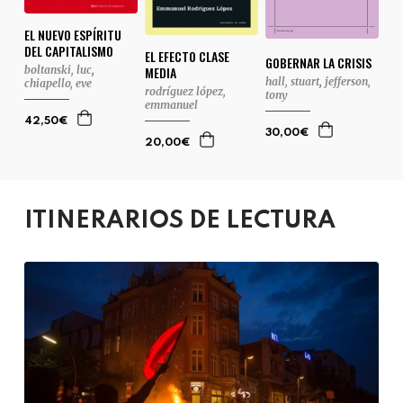
EL NUEVO ESPÍRITU
DEL CAPITALISMO
EL EFECTO CLASE
GOBERNAR LA CRISIS
boltanski, luc
,
MEDIA
hall, stuart
,
jefferson,
chiapello, eve
rodríguez lópez,
tony
emmanuel
42,50€
30,00€
20,00€
ITINERARIOS DE LECTURA