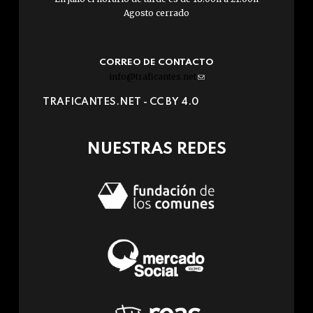
Agosto cerrado
CORREO DE CONTACTO
info@traficantes.net
(link
sends
TRAFICANTES.NET -
CC BY 4.0
e-
mail)
NUESTRAS REDES