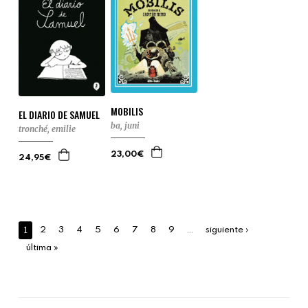
MOBILIS
EL DIARIO DE SAMUEL
ba, juni
tronché, emilie
23,00€
24,95€
1
…
2
3
4
5
6
7
8
9
siguiente ›
última »