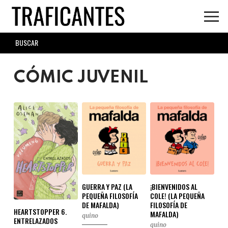
Skip
to
main
SEARCH
content
FORM
CÓMIC JUVENIL
GUERRA Y PAZ (LA
¡BIENVENIDOS AL
PEQUEÑA FILOSOFÍA
COLE! (LA PEQUEÑA
DE MAFALDA)
FILOSOFÍA DE
HEARTSTOPPER 6.
MAFALDA)
quino
ENTRELAZADOS
quino