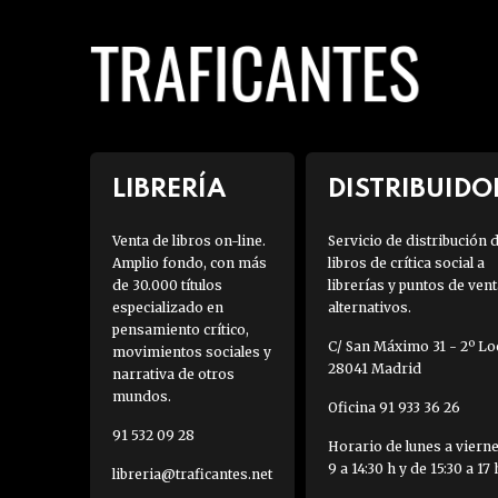
LIBRERÍA
DISTRIBUIDO
Venta de libros on-line.
Servicio de distribución 
Amplio fondo, con más
libros de crítica social a
de 30.000 títulos
librerías y puntos de vent
especializado en
alternativos.
pensamiento crítico,
C/ San Máximo 31 - 2º Loc
movimientos sociales y
28041 Madrid
narrativa de otros
mundos.
Oficina 91 933 36 26
91 532 09 28
Horario de lunes a viern
9 a 14:30 h y de 15:30 a 17 
libreria@traficantes.net