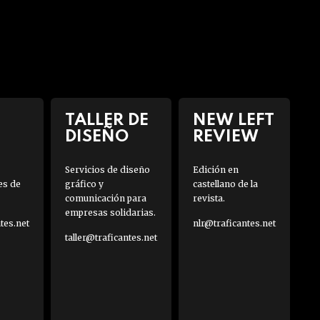
TALLER DE
NEW LEFT
DISEÑO
REVIEW
Servicios de diseño
Edición en
es de
gráfico y
castellano de la
comunicación para
revista.
empresas solidarias.
es.net
nlr@traficantes.net
taller@traficantes.net