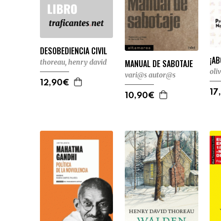
DESOBEDIENCIA CIVIL
¡AB
MANUAL DE SABOTAJE
thoreau, henry david
oli
vari@s autor@s
12,90€
17
10,90€