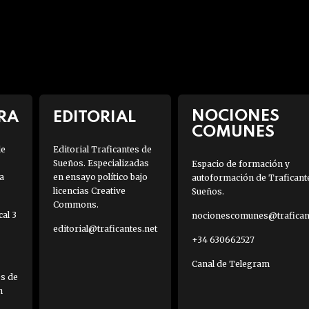
NOCIONES
RA
EDITORIAL
COMUNES
de
Editorial Traficantes de
Sueños. Especializadas
Espacio de formación y
a
en ensayo político bajo
autoformación de Traficant
licencias Creative
Sueños.
Commons.
al 3
nocionescomunes@traficant
editorial@traficantes.net
+34 630662527
Canal de Telegram
es de
h