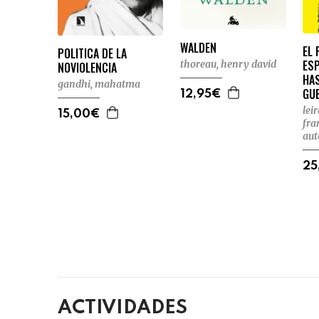
WALDEN
EL 
POLITICA DE LA
ES
thoreau, henry david
NOVIOLENCIA
HAS
gandhi, mahatma
GUE
12,95€
lei
15,00€
fra
au
25
ACTIVIDADES