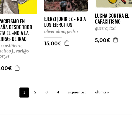
LUCHA CONTRA EL
EJERZITORIK EZ - NO A
PACIFISMO EN
CAPACITISMO
LOS EJÉRCITOS
PAÑA DESDE 1808
guerra, itxi
oliver olmo, pedro
TA EL «NO A LA
RRA» DE IRAQ
5,00€
15,00€
ra castiñeira,
ncisco j.
,
vari@s
tor@s
,00€
1
2
3
4
siguiente ›
última »